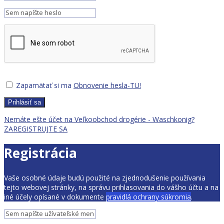
Zapamätať si ma
Obnovenie hesla-TU!
Prihlásiť sa
Nemáte ešte účet na Veľkoobchod drogérie - Waschkonig?
ZAREGISTRUJTE SA
Registrácia
Vaše osobné údaje budú použité na zjednodušenie používania
tejto webovej stránky, na správu prihlasovania do vášho účtu a na
iné účely opísané v dokumente
pravidlá ochrany súkromia
.