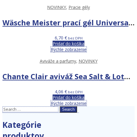
NOVINKY
,
Pracie gély
Wäsche Meister prací gél Universal – 4 L 115 PD
6,70
€
bez DPH
Pridať do košíka
Rýchle zobrazenie
Aviváže a parfumy
,
NOVINKY
Chante Clair aviváž Sea Salt & Lotus Flower 1,14 L
4,06
€
bez DPH
Pridať do košíka
Rýchle zobrazenie
Search
Kategórie
produktov