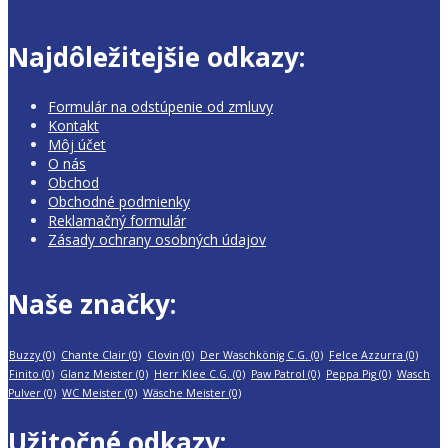
Najdôležitejšie odkazy:
Formulár na odstúpenie od zmluvy
Kontakt
Môj účet
O nás
Obchod
Obchodné podmienky
Reklamačný formulár
Zásady ochrany osobných údajov
Naše značky:
Buzzy
(0)
Chante Clair
(0)
Clovin
(0)
Der Waschkönig C.G.
(0)
Felce Azzurra
(0)
Finito
(0)
Glanz Meister
(0)
Herr Klee C.G.
(0)
Paw Patrol
(0)
Peppa Pig
(0)
Wasch
Pulver
(0)
WC Meister
(0)
Wäsche Meister
(0)
Užitočné odkazy: