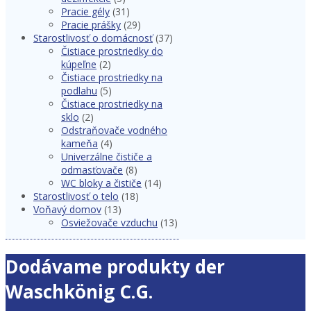
Pracie gély
(31)
Pracie prášky
(29)
Starostlivosť o domácnosť
(37)
Čistiace prostriedky do
kúpeľne
(2)
Čistiace prostriedky na
podlahu
(5)
Čistiace prostriedky na
sklo
(2)
Odstraňovače vodného
kameňa
(4)
Univerzálne čističe a
odmasťovače
(8)
WC bloky a čističe
(14)
Starostlivosť o telo
(18)
Voňavý domov
(13)
Osviežovače vzduchu
(13)
Dodávame produkty der
Waschkönig C.G.