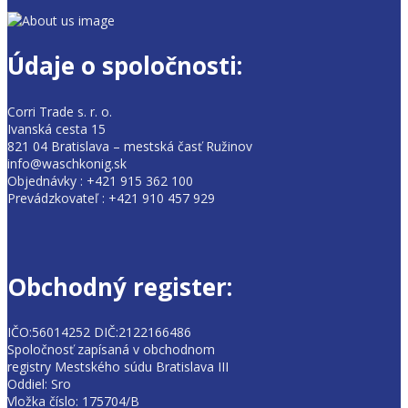
Údaje o spoločnosti:
Corri Trade s. r. o.
Ivanská cesta 15
821 04 Bratislava – mestská časť Ružinov
info@waschkonig.sk
Objednávky : +421 915 362 100
Prevádzkovateľ : +421 910 457 929
Obchodný register:
IČO:56014252 DIČ:2122166486
Spoločnosť zapísaná v obchodnom
registry Mestského súdu Bratislava III
Oddiel: Sro
Vložka číslo: 175704/B