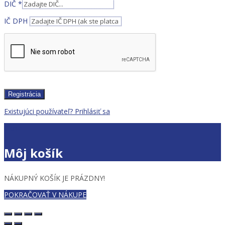
DIČ
*
IČ DPH
Registrácia
Existujúci používateľ? Prihlásiť sa
Close
Môj košík
NÁKUPNÝ KOŠÍK JE PRÁZDNY!
POKRAČOVAŤ V NÁKUPE