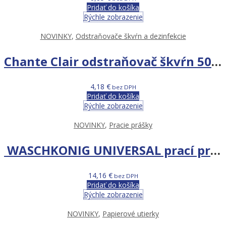
Pridať do košíka
Rýchle zobrazenie
NOVINKY
,
Odstraňovače škvŕn a dezinfekcie
Chante Clair odstraňovač škvŕn 500ml
4,18
€
bez DPH
Pridať do košíka
Rýchle zobrazenie
NOVINKY
,
Pracie prášky
WASCHKONIG UNIVERSAL prací prášok 6kg BOX 100WL ORANGE AND COTTON EXTRACTS limited edition
14,16
€
bez DPH
Pridať do košíka
Rýchle zobrazenie
NOVINKY
,
Papierové utierky