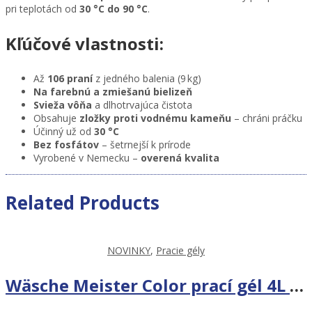
pri teplotách od
30 °C do 90 °C
.
Kľúčové vlastnosti:
Až
106 praní
z jedného balenia (9 kg)
Na farebnú a zmiešanú bielizeň
Svieža vôňa
a dlhotrvajúca čistota
Obsahuje
zložky proti vodnému kameňu
– chráni práčku
Účinný už od
30 °C
Bez fosfátov
– šetrnejší k prírode
Vyrobené v Nemecku –
overená kvalita
Related Products
NOVINKY
,
Pracie gély
Wäsche Meister Color prací gél 4L na 114 PD