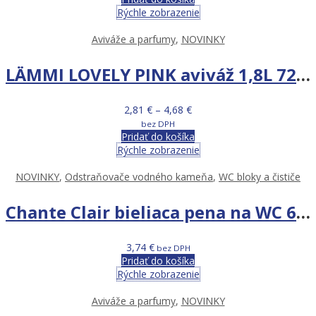
Rýchle zobrazenie
Aviváže a parfumy
,
NOVINKY
LÄMMI LOVELY PINK aviváž 1,8L 72PD
Price
2,81
€
–
4,68
€
range:
bez DPH
2,81 €
Pridať do košíka
through
Rýchle zobrazenie
4,68 €
NOVINKY
,
Odstraňovače vodného kameňa
,
WC bloky a čističe
Chante Clair bieliaca pena na WC 625 ml
3,74
€
bez DPH
Pridať do košíka
Rýchle zobrazenie
Aviváže a parfumy
,
NOVINKY