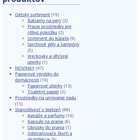
Detský sortiment
(19)
Balzamy na pery
(2)
Pracie prostriedky pre
citlivú pokožku
(2)
Sortiment do kúpeľa
(9)
Sprchové gély a šampóny
(5)
Vreckovky a vlhčené
utierky
(1)
NOVINKY
(47)
Papierové výrobky do
domácnosti
(16)
Papierové utierky
(13)
Toaletný papier
(3)
Prostriedky na umývanie riadu
(15)
Starostlivosť o bielizeň
(88)
Aviváže a parfumy
(16)
Kapsule na pranie
(6)
Obrúsky do prania
(1)
Odstraňovače škvŕn a
dezinfekcie
(5)