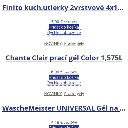
Finito kuch.utierky 2vrstvové 4x10m
3,00
€
bez DPH
Pridať do košíka
Rýchle zobrazenie
NOVINKY
,
Pracie gély
Chante Clair prací gél Color 1,575L
6,96
€
bez DPH
Pridať do košíka
Rýchle zobrazenie
NOVINKY
,
Pracie gély
WascheMeister UNIVERSAL Gél na pranie 2l 57 praní
4,18
€
bez DPH
Pridať do košíka