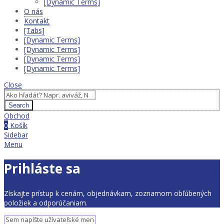
[Dynamic Terms]
O nás
Kontakt
[Tabs]
[Dynamic Terms]
[Dynamic Terms]
[Dynamic Terms]
[Dynamic Terms]
Close
Search
Obchod
0
Košík
Sidebar
Menu
Prihláste sa
Získajte prístup k cenám, objednávkam, zoznamom obľúbených
položiek a odporúčaniam.