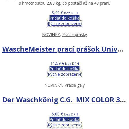
s hmotnosťou 2,88 kg, čo postačí až na 48 praní.
8,49
€
bez DPH
Pridať do košíka
Rýchle zobrazenie
NOVINKY
,
Pracie prášky
WascheMeister prací prášok Universal 6KG 80PD
11,59
€
bez DPH
Pridať do košíka
Rýchle zobrazenie
NOVINKY
,
Pracie gély
Der Waschkönig C.G. MIX COLOR 3L 100PD
6,08
€
bez DPH
Pridať do košíka
Rýchle zobrazenie