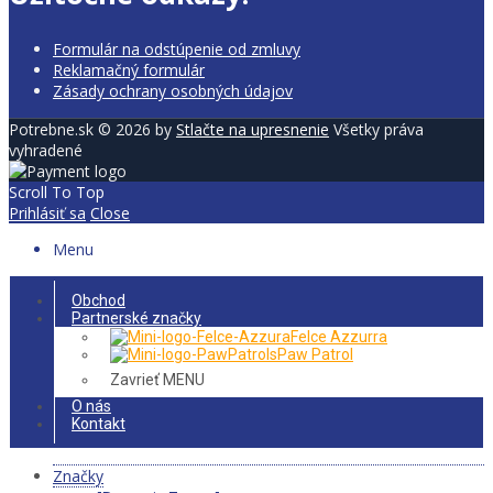
Formulár na odstúpenie od zmluvy
Reklamačný formulár
Zásady ochrany osobných údajov
Potrebne.sk © 2026 by
Stlačte na upresnenie
Všetky práva
vyhradené
Scroll To Top
Prihlásiť sa
Close
Menu
Obchod
Partnerské značky
Felce Azzurra
Paw Patrol
Zavrieť MENU
O nás
Kontakt
Značky