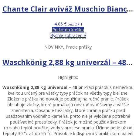
Chante Clair aviváž Muschio Bianco 1,14 L
4,06
€
bez DPH
Pridať do košíka
Rýchle zobrazenie
NOVINKY
,
Pracie prášky
Waschkönig 2,88 kg univerzál – 48 PD
Highlights:
Waschkönig 2,88 kg universal – 48 pr
Prací prášok s nemeckou
kvalitou určený pre všetky typy práčok na všetky typy bielizne.
Zloženie prášku ho dovoľuje použiť aj na ručné pranie. Prášok
obsahuje zložky, ktoré pomáhajú odstraňovať škvrny a väčšie
znečistenia. Obsahuje tiež látky, ktoré chránia práčku pred
usadzovaním vodného kameňa, preto nie je vyložene potrebné
používať iné prostriedky. Prášok je možné použiť v širokom
rozsahu teplôt použitej vody v procese prania. Účinne perie už od
teploty 30 °c až do 95 °c. Prášok je k dispozícii v praktickom balení