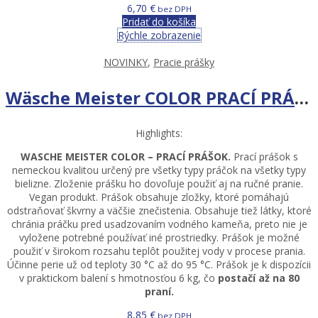
6,70
€
bez DPH
Pridať do košíka
Rýchle zobrazenie
NOVINKY
,
Pracie prášky
Wäsche Meister COLOR PRACÍ PRÁŠOK 6 KG – 80 PR
Highlights:
WASCHE MEISTER COLOR – PRACÍ PRÁŠOK.
Prací prášok s
nemeckou kvalitou určený pre všetky typy práčok na všetky typy
bielizne. Zloženie prášku ho dovoľuje použiť aj na ručné pranie.
Vegan produkt. Prášok obsahuje zložky, ktoré pomáhajú
odstraňovať škvrny a väčšie znečistenia. Obsahuje tiež látky, ktoré
chránia práčku pred usadzovaním vodného kameňa, preto nie je
vyložene potrebné používať iné prostriedky. Prášok je možné
použiť v širokom rozsahu teplôt použitej vody v procese prania.
Účinne perie už od teploty 30 °C až do 95 °C. Prášok je k dispozícii
v praktickom balení s hmotnosťou 6 kg, čo
postačí až na 80
praní.
8,85
€
bez DPH