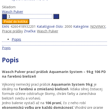
Skladom
Wasch Pulver
Wasch
Pulver
Pridať do košíka
prací
EAN:
4260418932201
Katalógové číslo:
2000
Kategórie:
NOVINKY
,
prášok
Pracie prášky
Značka:
Wasch Pulver
Aquamarin
System
Popis
–
Popis
9 kg
106
PD
Popis
na
farebnú
bielizeň
Wasch Pulver prací prášok Aquamarin System – 9 kg 106 PD
quantity
na farebnú bielizeň
Výkonný nemecký prací prášok
Aquamarin System 9 kg
je
ideálny na
farebnú a zmiešanú bielizeň
. Vďaka silnej čistiacej
formule účinne odstraňuje škvrny, chráni farby a zanecháva
bielizeň sviežu a voňavú.
Jedno balenie vystačí až na
106 praní
, čo z neho robí
ekonomickú voľbu pre každú domácnosť
. Vhodný pre pranie