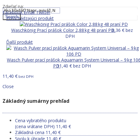
0,00
€
Zdieľať na:
Facebook
Email
Twitter
Search
Predchádzajúci produkt
Waschkönig Prací prášok Color 2,88 kg 48 praní PD
8,36
€
bez
DPH
Ďalší produkt
Wasch Pulver prací prášok Aquamarin System Universal – 9 kg 10
PD
11,40
€
bez DPH
11,40
€
bez DPH
Close
Základný sumárny prehľad
Cena vybratého produktu
(cena vrátane DPH)
11,40
€
Základná cena
11,40
€
Spolu k úhrade
11,40
€