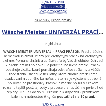
6,96
€
bez DPH
Pridať do košíka
Rýchle zobrazenie
NOVINKY
,
Pracie prášky
Wäsche Meister UNIVERZÁL PRACÍ PRÁŠOK 6 KG – 80 PR
Highlights:
WASCHE MEISTER UNIVERSAL – PRACÍ PRÁŠOK.
Prací prášok s
nemeckou kvalitou určený pre všetky typy práčok na všetky typy
bielizne. Pomáha chrániť a udržiavať farby Vašich obľúbených vecí.
Zloženie prášku ho dovoľuje použiť aj na ručné pranie. Prášok
obsahuje zložky, ktoré pomáhajú odstraňovať škvrny a väčšie
znečistenia. Obsahuje tiež látky, ktoré chránia práčku pred
usadzovaním vodného kameňa, preto nie je vyložene potrebné
používať iné prostriedky. Prášok je možné použiť v širokom
rozsahu teplôt použitej vody v procese prania. Účinne perie už od
teploty 30 °C až do 95 °C. Prášok je k dispozícii v praktickom
balení s hmotnosťou 6 kg, čo
postačí až na 80 praní.
8,85
€
bez DPH