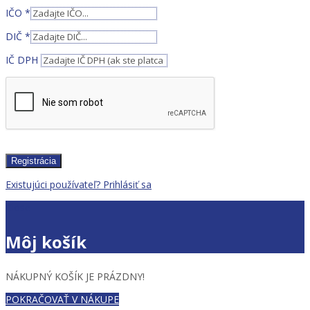
IČO
*
DIČ
*
IČ DPH
Registrácia
Existujúci používateľ? Prihlásiť sa
Close
Môj košík
NÁKUPNÝ KOŠÍK JE PRÁZDNY!
POKRAČOVAŤ V NÁKUPE