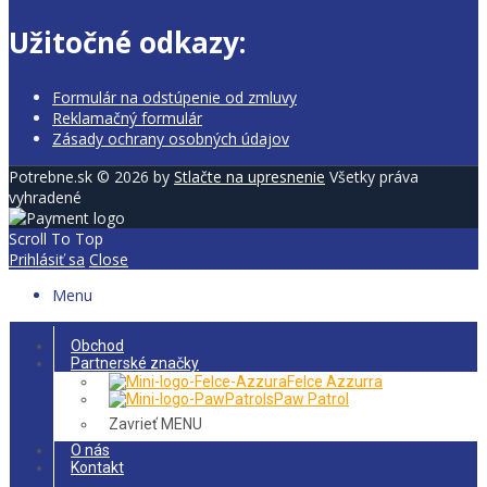
Užitočné odkazy:
Formulár na odstúpenie od zmluvy
Reklamačný formulár
Zásady ochrany osobných údajov
Potrebne.sk © 2026 by
Stlačte na upresnenie
Všetky práva
vyhradené
Scroll To Top
Prihlásiť sa
Close
Menu
Obchod
Partnerské značky
Felce Azzurra
Paw Patrol
Zavrieť MENU
O nás
Kontakt