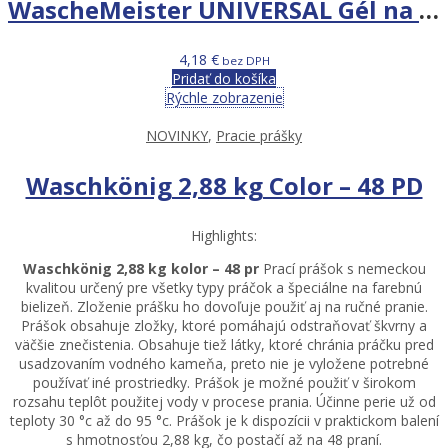
WascheMeister UNIVERSAL Gél na pranie 2l 57 praní
4,18
€
bez DPH
Pridať do košíka
Rýchle zobrazenie
NOVINKY
,
Pracie prášky
Waschkönig 2,88 kg Color – 48 PD
Highlights:
Waschkönig 2,88 kg kolor – 48 pr
Prací prášok s nemeckou
kvalitou určený pre všetky typy práčok a špeciálne na farebnú
bielizeň. Zloženie prášku ho dovoľuje použiť aj na ručné pranie.
Prášok obsahuje zložky, ktoré pomáhajú odstraňovať škvrny a
väčšie znečistenia. Obsahuje tiež látky, ktoré chránia práčku pred
usadzovaním vodného kameňa, preto nie je vyložene potrebné
používať iné prostriedky. Prášok je možné použiť v širokom
rozsahu teplôt použitej vody v procese prania. Účinne perie už od
teploty 30 °c až do 95 °c. Prášok je k dispozícii v praktickom balení
s hmotnosťou 2,88 kg, čo postačí až na 48 praní.