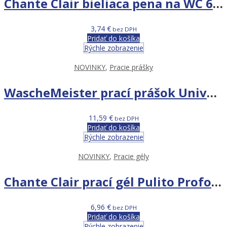
Chante Clair bieliaca pena na WC 625 ml
3,74
€
bez DPH
Pridať do košíka
Rýchle zobrazenie
NOVINKY
,
Pracie prášky
WascheMeister prací prášok Universal 6KG 80PD
11,59
€
bez DPH
Pridať do košíka
Rýchle zobrazenie
NOVINKY
,
Pracie gély
Chante Clair prací gél Pulito Profondo 1,575L 35PD
6,96
€
bez DPH
Pridať do košíka
Rýchle zobrazenie