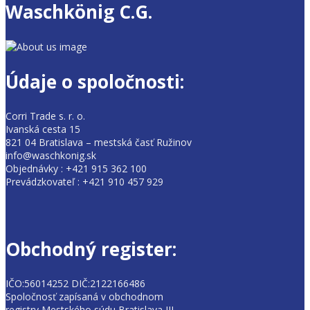
Waschkönig C.G.
Údaje o spoločnosti:
Corri Trade s. r. o.
Ivanská cesta 15
821 04 Bratislava – mestská časť Ružinov
info@waschkonig.sk
Objednávky : +421 915 362 100
Prevádzkovateľ : +421 910 457 929
Obchodný register:
IČO:56014252 DIČ:2122166486
Spoločnosť zapísaná v obchodnom
registry Mestského súdu Bratislava III