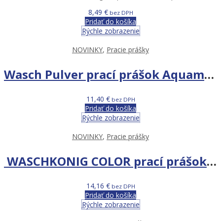
8,49
€
bez DPH
Pridať do košíka
Rýchle zobrazenie
NOVINKY
,
Pracie prášky
Wasch Pulver prací prášok Aquamarin System Universal – 9 kg 106 PD
11,40
€
bez DPH
Pridať do košíka
Rýchle zobrazenie
NOVINKY
,
Pracie prášky
WASCHKONIG COLOR prací prášok 6kg BOX 100WL ORANGE AND COTTON EXTRACTS limited edition
14,16
€
bez DPH
Pridať do košíka
Rýchle zobrazenie