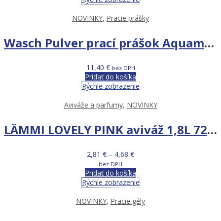
NOVINKY
,
Pracie prášky
Wasch Pulver prací prášok Aquamarin System – 9 kg 106 PD na farebnú bielizeň
11,40
€
bez DPH
Pridať do košíka
Rýchle zobrazenie
Aviváže a parfumy
,
NOVINKY
LÄMMI LOVELY PINK aviváž 1,8L 72PD
Price
2,81
€
–
4,68
€
range:
bez DPH
2,81 €
Pridať do košíka
through
Rýchle zobrazenie
4,68 €
NOVINKY
,
Pracie gély