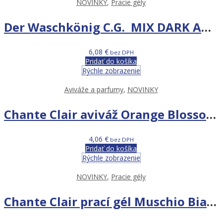
NOVINKY
,
Pracie gély
Der Waschkönig C.G. MIX DARK AND BLACK 3L 100PD
6,08
€
bez DPH
Pridať do košíka
Rýchle zobrazenie
Aviváže a parfumy
,
NOVINKY
Chante Clair aviváž Orange Blossom & Narcissus 1,14 L
4,06
€
bez DPH
Pridať do košíka
Rýchle zobrazenie
NOVINKY
,
Pracie gély
Chante Clair prací gél Muschio Bianco 1,575L