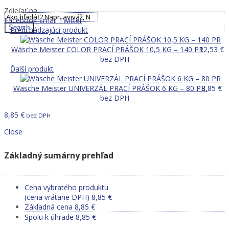
0,00
€
Zdieľať na:
Facebook
Email
Twitter
Search
Predchádzajúci produkt
Wäsche Meister COLOR PRACÍ PRÁŠOK 10,5 KG – 140 PR
12,53
€
bez DPH
Ďalší produkt
Wäsche Meister UNIVERZÁL PRACÍ PRÁŠOK 6 KG – 80 PR
8,85
€
bez DPH
8,85
€
bez DPH
Close
Základný sumárny prehľad
Cena vybratého produktu
(cena vrátane DPH)
8,85
€
Základná cena
8,85
€
Spolu k úhrade
8,85
€