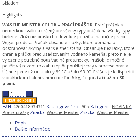
Skladom
Highlights:
WASCHE MEISTER COLOR – PRACÍ PRÁŠOK.
Prací prášok s
nemeckou kvalitou určený pre všetky typy práčok na všetky typy
bielizne. Zloženie prášku ho dovoľuje použiť aj na ručné pranie.
Vegan produkt. Prášok obsahuje zložky, ktoré pomáhajú
odstraňovať škvrny a väčšie znečistenia. Obsahuje tiež látky, ktoré
chránia práčku pred usadzovaním vodného kameňa, preto nie je
vyložene potrebné používať iné prostriedky. Prášok je možné
použiť v širokom rozsahu teplôt použitej vody v procese prania.
Účinne perie už od teploty 30 °C až do 95 °C. Prášok je k dispozícii
v praktickom balení s hmotnosťou 6 kg, čo
postačí až na 80
praní.
Wäsche
Meister
Pridať do košíka
COLOR
EAN:
4260418934311
Katalógové číslo:
905
Kategórie:
NOVINKY
,
PRACÍ
Pracie prášky
Značka:
Wäsche Meister
Značka:
Wäsche Meister
PRÁŠOK
6
Popis
KG
Ďalšie informácie
–