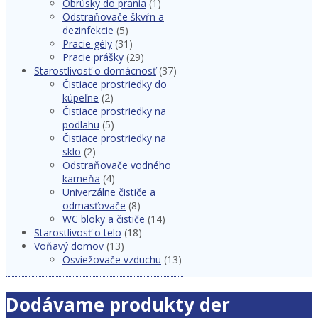
Obrúsky do prania
(1)
Odstraňovače škvŕn a
dezinfekcie
(5)
Pracie gély
(31)
Pracie prášky
(29)
Starostlivosť o domácnosť
(37)
Čistiace prostriedky do
kúpeľne
(2)
Čistiace prostriedky na
podlahu
(5)
Čistiace prostriedky na
sklo
(2)
Odstraňovače vodného
kameňa
(4)
Univerzálne čističe a
odmasťovače
(8)
WC bloky a čističe
(14)
Starostlivosť o telo
(18)
Voňavý domov
(13)
Osviežovače vzduchu
(13)
Dodávame produkty der