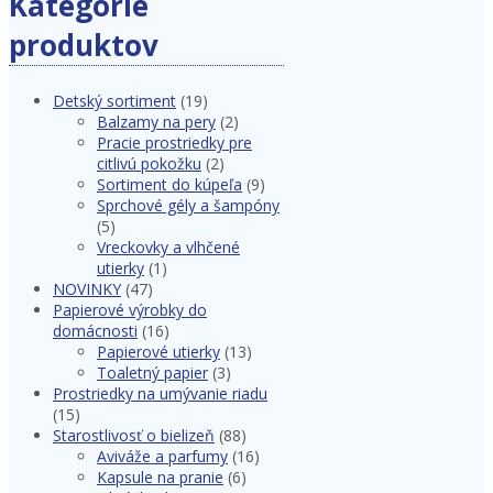
Kategórie
produktov
Detský sortiment
(19)
Balzamy na pery
(2)
Pracie prostriedky pre
citlivú pokožku
(2)
Sortiment do kúpeľa
(9)
Sprchové gély a šampóny
(5)
Vreckovky a vlhčené
utierky
(1)
NOVINKY
(47)
Papierové výrobky do
domácnosti
(16)
Papierové utierky
(13)
Toaletný papier
(3)
Prostriedky na umývanie riadu
(15)
Starostlivosť o bielizeň
(88)
Aviváže a parfumy
(16)
Kapsule na pranie
(6)