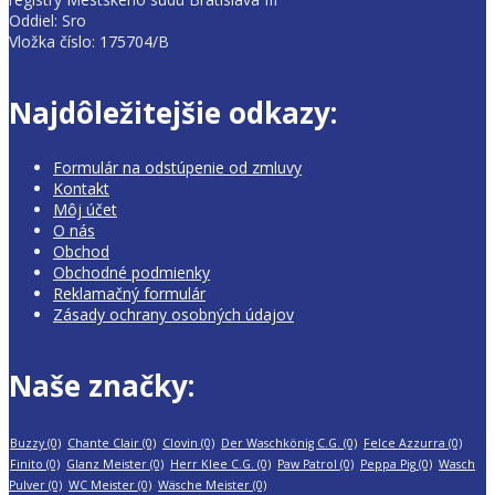
Oddiel: Sro
Vložka číslo: 175704/B
Najdôležitejšie odkazy:
Formulár na odstúpenie od zmluvy
Kontakt
Môj účet
O nás
Obchod
Obchodné podmienky
Reklamačný formulár
Zásady ochrany osobných údajov
Naše značky:
Buzzy
(0)
Chante Clair
(0)
Clovin
(0)
Der Waschkönig C.G.
(0)
Felce Azzurra
(0)
Finito
(0)
Glanz Meister
(0)
Herr Klee C.G.
(0)
Paw Patrol
(0)
Peppa Pig
(0)
Wasch
Pulver
(0)
WC Meister
(0)
Wäsche Meister
(0)