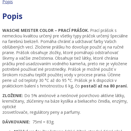
Popis
80
PR
quantity
Popis
WASCHE MEISTER COLOR – PRACÍ PRÁŠOK.
Prací prášok s
nemeckou kvalitou určený pre všetky typy práčok určený špeciálne
na farebnú bielizeň. Pomáha chrániť a udržiavať farby Vašich
obľúbených vecí. Zloženie prášku ho dovoľuje použiť aj na ručné
pranie. Prášok obsahuje zložky, ktoré pomáhajú odstraňovať
škvrny a väčšie znečistenia. Obsahuje tiež látky, ktoré chránia
práčku pred usadzovaním vodného kameňa, preto nie je vyložene
potrebné používať iné prostriedky. Prášok je možné použiť v
širokom rozsahu teplôt použitej vody v procese prania. Účinne
perie už od teploty 30 °C až do 95 °C. Prášok je k dispozícii v
praktickom balení s hmotnosťou 6 kg, čo
postačí až na 80 praní.
ZLOŽENIE:
Do 5% aniónové a neiónové povrchovo aktívne látky,
kremičitany, zlúčeniny na báze kyslíka a bieliaceho činidla, enzýmy,
optické
zosvetľovače, regulátory peny a parfumy.
DÁVKOVANIE:
75ml = 83g.