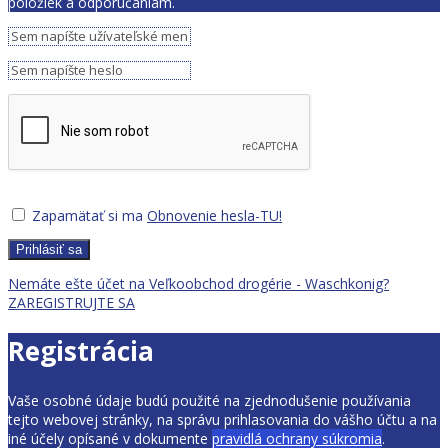
položiek a odporúčaniam.
Zapamätať si ma
Obnovenie hesla-TU!
Prihlásiť sa
Nemáte ešte účet na Veľkoobchod drogérie - Waschkonig?
ZAREGISTRUJTE SA
Registrácia
Vaše osobné údaje budú použité na zjednodušenie používania
tejto webovej stránky, na správu prihlasovania do vášho účtu a na
iné účely opísané v dokumente
pravidlá ochrany súkromia
.