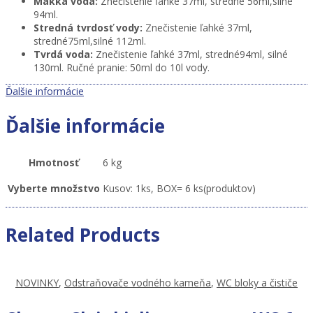
Mäkká voda:
Znečistenie ľahké 37ml, stredné 56ml,silné
94ml.
Stredná tvrdosť vody:
Znečistenie ľahké 37ml,
stredné75ml,silné 112ml.
Tvrdá voda:
Znečistenie ľahké 37ml, stredné94ml, silné
130ml. Ručné pranie: 50ml do 10l vody.
Ďalšie informácie
Ďalšie informácie
Hmotnosť
6 kg
Vyberte množstvo
Kusov: 1ks, BOX= 6 ks(produktov)
Related Products
NOVINKY
,
Odstraňovače vodného kameňa
,
WC bloky a čističe