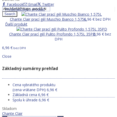
0,00
€
Facebook
Email
Twitter
Predchádzajúci produkt
Search
Chante Clair prací gél Muschio Bianco 1,575L
6,96
€
bez DPH
Ďalší produkt
Chante Clair prací gél Pulito Profondo 1,575L 35PD
6,96
€
bez
DPH
6,96
€
bez DPH
Close
Základný sumárny prehľad
Cena vybratého produktu
(cena vrátane DPH)
6,96
€
Základná cena
6,96
€
Spolu k úhrade
6,96
€
Skladom
Chante Clair