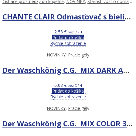
Čistiace prostriedky do kúpeľne
,
NOVINKY
,
Starostlivosť o domácnosť
CHANTE CLAIR Odmasťovač s bielidlom 625ml
2,53
€
bez DPH
Pridať do košíka
Rýchle zobrazenie
NOVINKY
,
Pracie gély
Der Waschkönig C.G. MIX DARK AND BLACK 3L 100PD
6,08
€
bez DPH
Pridať do košíka
Rýchle zobrazenie
NOVINKY
,
Pracie gély
Der Waschkönig C.G. MIX COLOR 3L 100PD