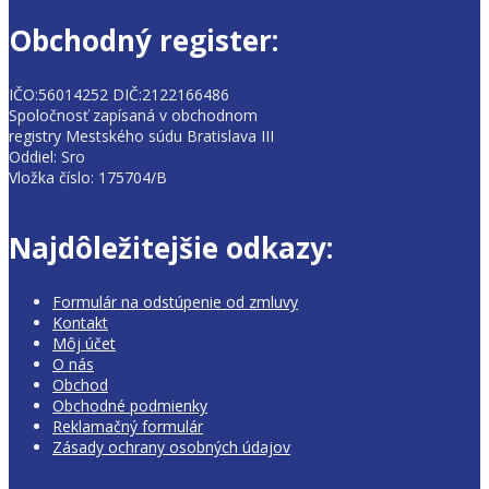
Obchodný register:
IČO:56014252 DIČ:2122166486
Spoločnosť zapísaná v obchodnom
registry Mestského súdu Bratislava III
Oddiel: Sro
Vložka číslo: 175704/B
Najdôležitejšie odkazy:
Formulár na odstúpenie od zmluvy
Kontakt
Môj účet
O nás
Obchod
Obchodné podmienky
Reklamačný formulár
Zásady ochrany osobných údajov