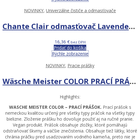
NOVINKY
,
Univerzálne čističe a odmasťovače
Chante Clair odmasťovač Lavender 5 L – univerzálny čistič
16,36
€
bez DPH
Pridať do košíka
Rýchle zobrazenie
NOVINKY
,
Pracie prášky
Wäsche Meister COLOR PRACÍ PRÁŠOK 6 KG – 80 PR
Highlights:
WASCHE MEISTER COLOR – PRACÍ PRÁŠOK.
Prací prášok s
nemeckou kvalitou určený pre všetky typy práčok na všetky typy
bielizne. Zloženie prášku ho dovoľuje použiť aj na ručné pranie.
Vegan produkt. Prášok obsahuje zložky, ktoré pomáhajú
odstraňovať škvrny a väčšie znečistenia. Obsahuje tiež látky, ktoré
chránia práčku pred usadzovaním vodného kameňa, preto nie je