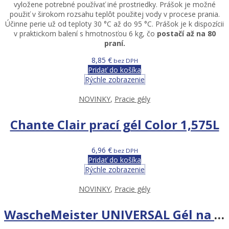
vyložene potrebné používať iné prostriedky. Prášok je možné
použiť v širokom rozsahu teplôt použitej vody v procese prania.
Účinne perie už od teploty 30 °C až do 95 °C. Prášok je k dispozícii
v praktickom balení s hmotnosťou 6 kg, čo
postačí až na 80
praní.
8,85
€
bez DPH
Pridať do košíka
Rýchle zobrazenie
NOVINKY
,
Pracie gély
Chante Clair prací gél Color 1,575L
6,96
€
bez DPH
Pridať do košíka
Rýchle zobrazenie
NOVINKY
,
Pracie gély
WascheMeister UNIVERSAL Gél na pranie 2l 57 praní