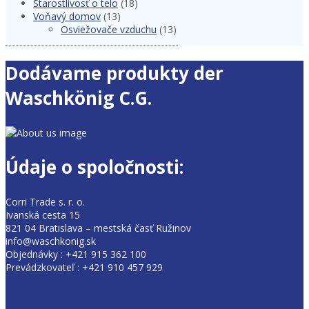
Starostlivosť o telo
(18)
Voňavý domov
(13)
Osviežovače vzduchu
(13)
Dodávame produkty der
Waschkönig C.G.
Údaje o spoločnosti:
Corri Trade s. r. o.
Ivanská cesta 15
821 04 Bratislava – mestská časť Ružinov
info@waschkonig.sk
Objednávky : +421 915 362 100
Prevádzkovateľ : +421 910 457 929