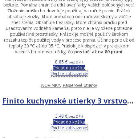
bielizne. Pomáha chrániť a udržiavať farby Vašich obľúbených vecí.
Zloženie prášku ho dovoľuje použiť aj na ručné pranie. Prášok
obsahuje zložky, ktoré pomáhajú odstraňovať škvrny a väčšie
znečistenia. Obsahuje tiež látky, ktoré chránia práčku pred
usadzovaním vodného kameňa, preto nie je vyložene potrebné
používať iné prostriedky. Prášok je možné použiť v širokom
rozsahu teplôt použitej vody v procese prania. Účinne perie už od
teploty 30 °C až do 95 °C. Prášok je k dispozícii v praktickom
balení s hmotnosťou 6 kg, čo
postačí až na 80 praní.
8,85
€
bez DPH
Pridať do košíka
Rýchle zobrazenie
NOVINKY
,
Papierové utierky
Finito kuchynské utierky 3 vrstvové 4x10m
3,48
€
bez DPH
Pridať do košíka
Rýchle zobrazenie