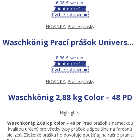
6,08
€
bez DPH
Pridať do košíka
Rýchle zobrazenie
NOVINKY
,
Pracie prášky
Waschkönig Prací prášok Universal – 2,88 kg 48PD
8,36
€
bez DPH
Pridať do košíka
Rýchle zobrazenie
NOVINKY
,
Pracie prášky
Waschkönig 2,88 kg Color – 48 PD
Highlights:
Waschkönig 2,88 kg kolor – 48 pr
Prací prášok s nemeckou
kvalitou určený pre všetky typy práčok a špeciálne na farebnú
bielizeň. Zloženie prášku ho dovoľuje použiť aj na ručné pranie.