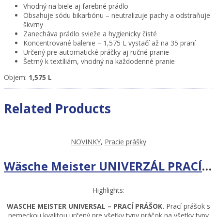
Vhodný na biele aj farebné prádlo
Obsahuje sódu bikarbónu – neutralizuje pachy a odstraňuje
škvrny
Zanecháva prádlo svieže a hygienicky čisté
Koncentrované balenie – 1,575 L vystačí až na 35 praní
Určený pre automatické práčky aj ručné pranie
Šetrný k textíliám, vhodný na každodenné pranie
Objem:
1,575 L
Related Products
NOVINKY
,
Pracie prášky
Wäsche Meister UNIVERZÁL PRACÍ PRÁŠOK 6 KG – 80 PR
Highlights:
WASCHE MEISTER UNIVERSAL – PRACÍ PRÁŠOK.
Prací prášok s
nemeckou kvalitou určený pre všetky typy práčok na všetky typy