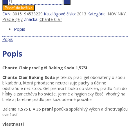
Chante
Clair
Pridať do košíka
prací
EAN:
8015194533229
Katalógové číslo:
2013
Kategórie:
NOVINKY
,
gél
Pracie gély
Značka:
Chante Clair
Baking
Soda
Popis
1,575L
Popis
quantity
Popis
Chante Clair prací gél Baking Soda 1,575L
Chante Clair Baking Soda
je tekutý prací gél obohatený o sódu
bikarbónu, ktorá prirodzene neutralizuje pachy a účinne
odstraňuje nečistoty. Gél preniká hlboko do vlákien, prádlo čistí do
hĺbky a zanecháva ho svieže, jemné a hygienicky čisté. Vhodný na
biele aj farebné prádlo pre každodenné použitie.
Balenie
1,575 L = 35 praní
ponúka spoľahlivý výkon a dlhotrvajúcu
sviežosť.
Vlastnosti