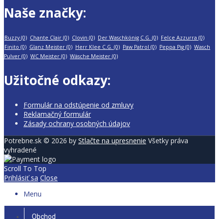
Naše značky:
Buzzy
(0)
Chante Clair
(0)
Clovin
(0)
Der Waschkönig C.G.
(0)
Felce Azzurra
(0)
Finito
(0)
Glanz Meister
(0)
Herr Klee C.G.
(0)
Paw Patrol
(0)
Peppa Pig
(0)
Wasch
Pulver
(0)
WC Meister
(0)
Wäsche Meister
(0)
Užitočné odkazy:
Formulár na odstúpenie od zmluvy
Reklamačný formulár
Zásady ochrany osobných údajov
Potrebne.sk © 2026 by
Stlačte na upresnenie
Všetky práva
vyhradené
Scroll To Top
Prihlásiť sa
Close
Menu
Obchod