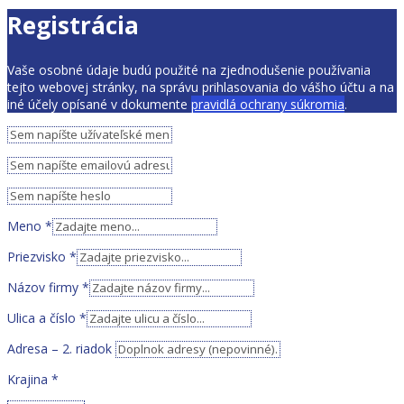
Registrácia
Vaše osobné údaje budú použité na zjednodušenie používania
tejto webovej stránky, na správu prihlasovania do vášho účtu a na
iné účely opísané v dokumente
pravidlá ochrany súkromia
.
Meno
*
Priezvisko
*
Názov firmy
*
Ulica a číslo
*
Adresa – 2. riadok
Krajina
*