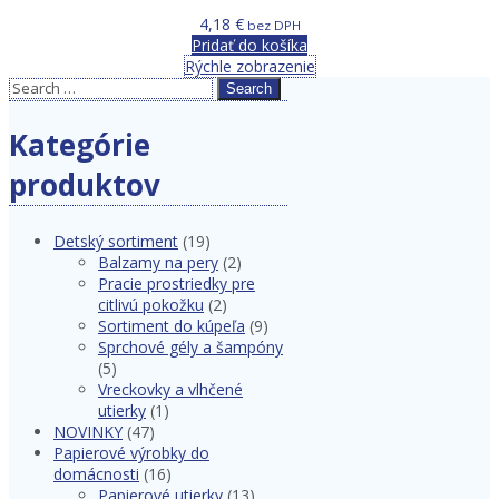
4,18
€
bez DPH
Pridať do košíka
Rýchle zobrazenie
Search
Kategórie
produktov
Detský sortiment
(19)
Balzamy na pery
(2)
Pracie prostriedky pre
citlivú pokožku
(2)
Sortiment do kúpeľa
(9)
Sprchové gély a šampóny
(5)
Vreckovky a vlhčené
utierky
(1)
NOVINKY
(47)
Papierové výrobky do
domácnosti
(16)
Papierové utierky
(13)