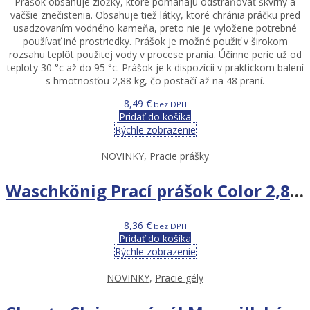
Prášok obsahuje zložky, ktoré pomáhajú odstraňovať škvrny a
väčšie znečistenia. Obsahuje tiež látky, ktoré chránia práčku pred
usadzovaním vodného kameňa, preto nie je vyložene potrebné
používať iné prostriedky. Prášok je možné použiť v širokom
rozsahu teplôt použitej vody v procese prania. Účinne perie už od
teploty 30 °c až do 95 °c. Prášok je k dispozícii v praktickom balení
s hmotnosťou 2,88 kg, čo postačí až na 48 praní.
8,49
€
bez DPH
Pridať do košíka
Rýchle zobrazenie
NOVINKY
,
Pracie prášky
Waschkönig Prací prášok Color 2,88 kg 48 praní PD
8,36
€
bez DPH
Pridať do košíka
Rýchle zobrazenie
NOVINKY
,
Pracie gély