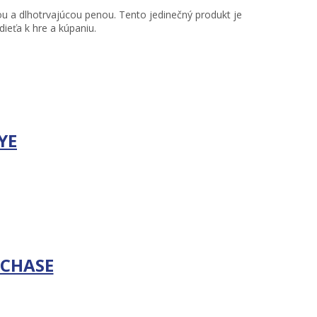
 a dlhotrvajúcou penou. Tento jedinečný produkt je
ieťa k hre a kúpaniu.
YE
 CHASE