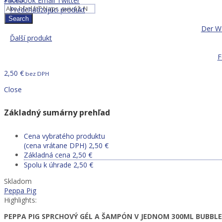
Facebook
Email
Twitter
Predchádzajúci produkt
Search
Der W
Ďalší produkt
F
2,50
€
bez DPH
Close
Základný sumárny prehľad
Cena vybratého produktu
(cena vrátane DPH)
2,50
€
Základná cena
2,50
€
Spolu k úhrade
2,50
€
Skladom
Peppa Pig
Highlights:
PEPPA PIG SPRCHOVÝ GÉL A ŠAMPÓN V JEDNOM 300ML BUBBL