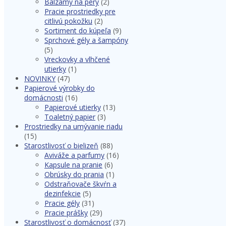
Balzamy na pery
(2)
Pracie prostriedky pre
citlivú pokožku
(2)
Sortiment do kúpeľa
(9)
Sprchové gély a šampóny
(5)
Vreckovky a vlhčené
utierky
(1)
NOVINKY
(47)
Papierové výrobky do
domácnosti
(16)
Papierové utierky
(13)
Toaletný papier
(3)
Prostriedky na umývanie riadu
(15)
Starostlivosť o bielizeň
(88)
Aviváže a parfumy
(16)
Kapsule na pranie
(6)
Obrúsky do prania
(1)
Odstraňovače škvŕn a
dezinfekcie
(5)
Pracie gély
(31)
Pracie prášky
(29)
Starostlivosť o domácnosť
(37)