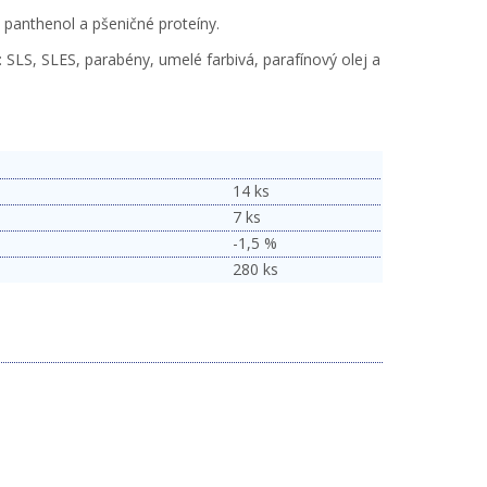
 panthenol a pšeničné proteíny.
SLS, SLES, parabény, umelé farbivá, parafínový olej a
14 ks
7 ks
-1,5 %
280 ks