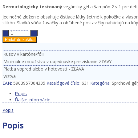
Dermatologicky testovaný
vegánsky gél a šampón 2 v 1 pre deti 
Jedinečné zloženie obsahuje čistiace látky šetrné k pokožke a vlas
silikón. Sladká vôňa žuvačky a obľúbené postavičky nabádajú na kúp
Peppa
Pig
Pridať do košíka
Sprchový
gél
Kusov v kartóne/fólii
a
Minimálne množstvo v objednávke pre získanie ZĽAVY
šampón
2in1
Platba vopred alebo v hotovosti - ZĽAVA
300
Vrstva
ml
EAN:
5903957304335
Katalógové číslo:
631
Kategória:
Sprchové gé
Cherry
quantity
Popis
Ďalšie informácie
Popis
Popis