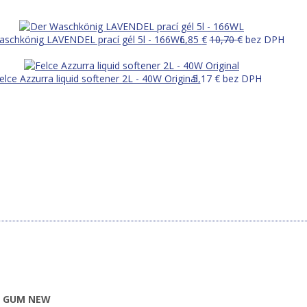
aschkönig LAVENDEL prací gél 5l - 166WL
6,85
€
10,70
€
bez DPH
elce Azzurra liquid softener 2L - 40W Original
5,17
€
bez DPH
E GUM NEW