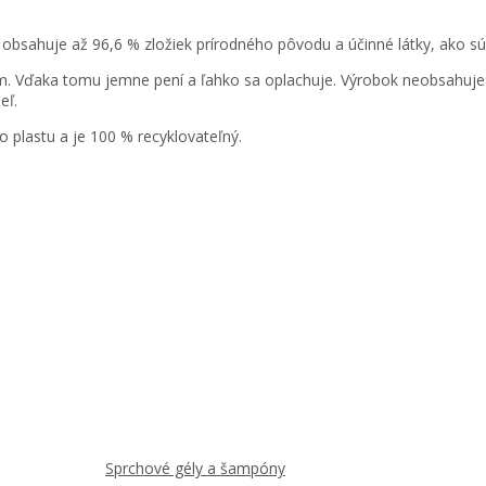
obsahuje až 96,6 % zložiek prírodného pôvodu a účinné látky, ako sú
om. Vďaka tomu jemne pení a ľahko sa oplachuje. Výrobok neobsahuje: 
eľ.
o plastu a je 100 % recyklovateľný.
Sprchové gély a šampóny