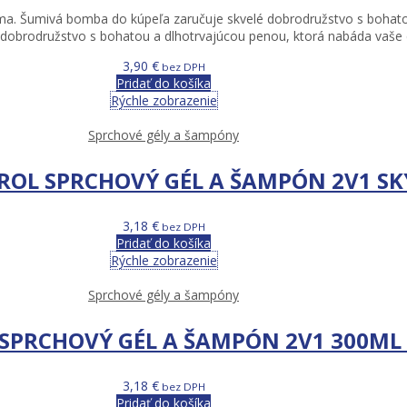
a. Šumivá bomba do kúpeľa zaručuje skvelé dobrodružstvo s bohatou
 dobrodružstvo s bohatou a dlhotrvajúcou penou, ktorá nabáda vaše d
3,90
€
bez DPH
Pridať do košíka
Rýchle zobrazenie
Sprchové gély a šampóny
ROL SPRCHOVÝ GÉL A ŠAMPÓN 2V1 SK
3,18
€
bez DPH
Pridať do košíka
Rýchle zobrazenie
Sprchové gély a šampóny
SPRCHOVÝ GÉL A ŠAMPÓN 2V1 300ML
3,18
€
bez DPH
Pridať do košíka