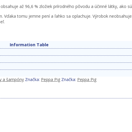
obsahuje až 96,6 % zložiek prírodného pôvodu a účinné látky, ako sú
om. Vďaka tomu jemne pení a ľahko sa oplachuje. Výrobok neobsahuje: 
eľ.
Information Table
ly a šampóny
Značka:
Peppa Pig
Značka:
Peppa Pig