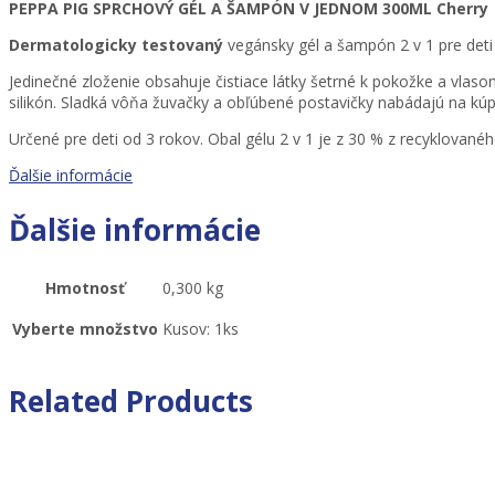
PEPPA PIG SPRCHOVÝ GÉL A ŠAMPÓN V JEDNOM 300ML Cherry
Dermatologicky testovaný
vegánsky gél a šampón 2 v 1 pre deti 
Jedinečné zloženie obsahuje čistiace látky šetrné k pokožke a vlas
silikón. Sladká vôňa žuvačky a obľúbené postavičky nabádajú na kúp
Určené pre deti od 3 rokov. Obal gélu 2 v 1 je z 30 % z recyklovanéh
Ďalšie informácie
Ďalšie informácie
Hmotnosť
0,300 kg
Vyberte množstvo
Kusov: 1ks
Related Products