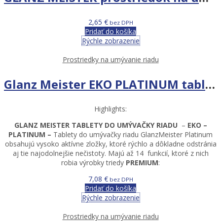
2,65
€
bez DPH
Pridať do košíka
Rýchle zobrazenie
Prostriedky na umývanie riadu
Glanz Meister EKO PLATINUM tablety do umývačky riadu 45ks
Highlights:
GLANZ MEISTER TABLETY DO UMÝVAČKY RIADU
–
EKO –
PLATINUM –
Tablety do umývačky riadu GlanzMeister Platinum
obsahujú vysoko aktívne zložky, ktoré rýchlo a dôkladne odstránia
aj tie najodolnejšie nečistoty. Majú až 14 funkcií, ktoré z nich
robia výrobky triedy
PREMIUM
:
7,08
€
bez DPH
Pridať do košíka
Rýchle zobrazenie
Prostriedky na umývanie riadu