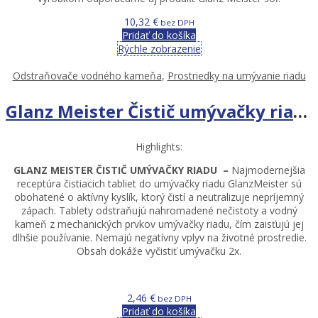
10,32
€
bez DPH
Pridať do košíka
Rýchle zobrazenie
Odstraňovače vodného kameňa
,
Prostriedky na umývanie riadu
Glanz Meister Čistič umývačky riadu 2ks-Tableta
Highlights:
GLANZ MEISTER ČISTIČ UMÝVAČKY RIADU
–
Najmodernejšia
receptúra ​​čistiacich tabliet do umývačky riadu GlanzMeister sú
obohatené o aktívny kyslík, ktorý čistí a neutralizuje nepríjemný
zápach. Tablety odstraňujú nahromadené nečistoty a vodný
kameň z mechanických prvkov umývačky riadu, čím zaisťujú jej
dlhšie používanie. Nemajú negatívny vplyv na životné prostredie.
Obsah dokáže vyčistiť umývačku 2x.
2,46
€
bez DPH
Pridať do košíka