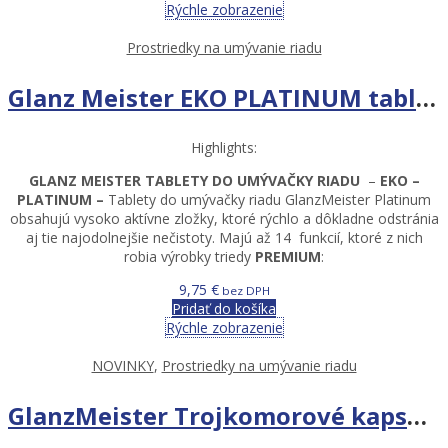
Rýchle zobrazenie
Prostriedky na umývanie riadu
Glanz Meister EKO PLATINUM tablety do umývačky riadu 65ks
Highlights:
GLANZ MEISTER TABLETY DO UMÝVAČKY RIADU
–
EKO –
PLATINUM –
Tablety do umývačky riadu GlanzMeister Platinum
obsahujú vysoko aktívne zložky, ktoré rýchlo a dôkladne odstránia
aj tie najodolnejšie nečistoty. Majú až 14 funkcií, ktoré z nich
robia výrobky triedy
PREMIUM
:
9,75
€
bez DPH
Pridať do košíka
Rýchle zobrazenie
NOVINKY
,
Prostriedky na umývanie riadu
GlanzMeister Trojkomorové kapsuly do umývačky riadu gél+prášok 35 ks