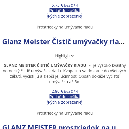
5,73
€
bez DPH
Pridať do košíka
Rýchle zobrazenie
Prostriedky na umývanie riadu
Glanz Meister Čistič umývačky riadu 250ml
Highlights:
GLANZ MEISTER ČISTIČ UMÝVAČKY RIADU
–
je vysoko kvalitný
nemecký čistič umývačiek riadu.
Kvapalina sa dostane do všetkých
zákutí, vyčistí ju a zlepší jej účinnosť.
Obsah dokáže vyčistiť
umývačku až 5x.
2,80
€
bez DPH
Pridať do košíka
Rýchle zobrazenie
Prostriedky na umývanie riadu
GLANZ MEISTER prostriedok na umývanie riadu 1,2L SENSITIVE HYPOALLERGEN