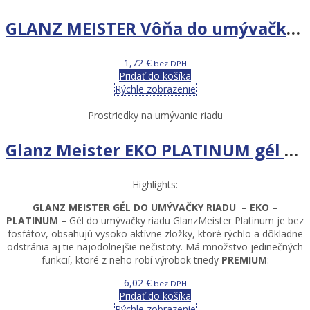
GLANZ MEISTER Vôňa do umývačky riadu ZELENÉ JABLKO
1,72
€
bez DPH
Pridať do košíka
Rýchle zobrazenie
Prostriedky na umývanie riadu
Glanz Meister EKO PLATINUM gél do umývačky riadu 720ml
Highlights:
GLANZ MEISTER GÉL DO UMÝVAČKY RIADU
–
EKO –
PLATINUM –
Gél do umývačky riadu GlanzMeister Platinum je bez
fosfátov, obsahujú vysoko aktívne zložky, ktoré rýchlo a dôkladne
odstránia aj tie najodolnejšie nečistoty. Má množstvo jedinečných
funkcií, ktoré z neho robí výrobok triedy
PREMIUM
:
6,02
€
bez DPH
Pridať do košíka
Rýchle zobrazenie