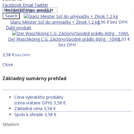
0,00
€
Facebook
Email
Twitter
Predchádzajúci produkt
Search
Glanz Meister Soľ do umývačky + Zínok 1,2 kg
2,90
€
bez DPH
Ďalší produkt
Der Waschkönig C.G. Záclony/Spodné prádlo 600g - 10WL
3,03
€
bez DPH
3,58
€
bez DPH
Close
Základný sumárny prehľad
Cena vybratého produktu
(cena vrátane DPH)
3,58
€
Základná cena
3,58
€
Spolu k úhrade
3,58
€
Skladom