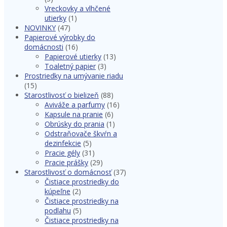
Vreckovky a vlhčené
utierky
(1)
NOVINKY
(47)
Papierové výrobky do
domácnosti
(16)
Papierové utierky
(13)
Toaletný papier
(3)
Prostriedky na umývanie riadu
(15)
Starostlivosť o bielizeň
(88)
Aviváže a parfumy
(16)
Kapsule na pranie
(6)
Obrúsky do prania
(1)
Odstraňovače škvŕn a
dezinfekcie
(5)
Pracie gély
(31)
Pracie prášky
(29)
Starostlivosť o domácnosť
(37)
Čistiace prostriedky do
kúpeľne
(2)
Čistiace prostriedky na
podlahu
(5)
Čistiace prostriedky na