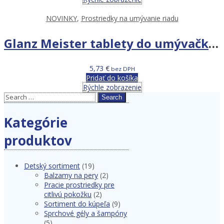
NOVINKY
,
Prostriedky na umývanie riadu
Glanz Meister tablety do umývačky riadu 70 ks
5,73
€
bez DPH
Pridať do košíka
Rýchle zobrazenie
Search
Kategórie
produktov
Detský sortiment
(19)
Balzamy na pery
(2)
Pracie prostriedky pre
citlivú pokožku
(2)
Sortiment do kúpeľa
(9)
Sprchové gély a šampóny
(5)