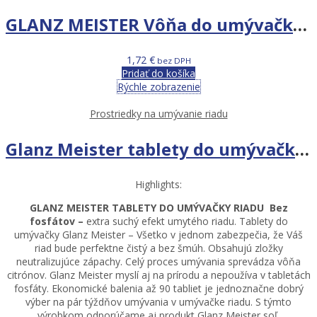
GLANZ MEISTER Vôňa do umývačky riadu Citrón
1,72
€
bez DPH
Pridať do košíka
Rýchle zobrazenie
Prostriedky na umývanie riadu
Glanz Meister tablety do umývačky riadu 90ks
Highlights:
GLANZ MEISTER TABLETY DO UMÝVAČKY RIADU
Bez
fosfátov –
extra suchý efekt umytého riadu. Tablety do
umývačky Glanz Meister – Všetko v jednom zabezpečia, že Váš
riad bude perfektne čistý a bez šmúh. Obsahujú zložky
neutralizujúce zápachy. Celý proces umývania sprevádza vôňa
citrónov. Glanz Meister myslí aj na prírodu a nepoužíva v tabletách
fosfáty. Ekonomické balenia až 90 tabliet je jednoznačne dobrý
výber na pár týždňov umývania v umývačke riadu. S týmto
výrobkom odporúčame aj produkt Glanz Meister soľ.