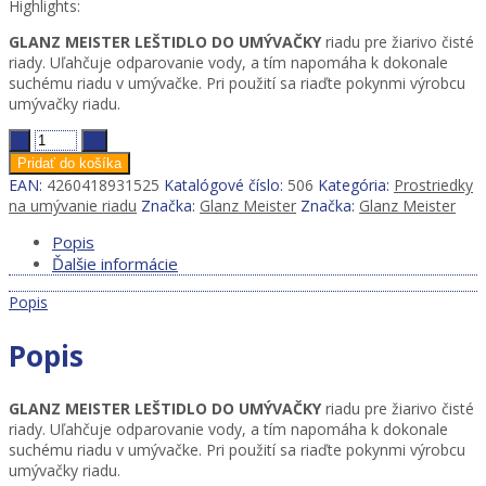
Highlights:
GLANZ MEISTER LEŠTIDLO DO UMÝVAČKY
riadu pre žiarivo čisté
riady. Uľahčuje odparovanie vody, a tím napomáha k dokonale
suchému riadu v umývačke. Pri použití sa riaďte pokynmi výrobcu
umývačky riadu.
Glanz
Meister
Pridať do košíka
Leštidlo
EAN:
4260418931525
Katalógové číslo:
506
Kategória:
Prostriedky
do
na umývanie riadu
Značka:
Glanz Meister
Značka:
Glanz Meister
umývačky
riadu
Popis
920
Ďalšie informácie
ml
Popis
quantity
Popis
GLANZ MEISTER LEŠTIDLO DO UMÝVAČKY
riadu pre žiarivo čisté
riady. Uľahčuje odparovanie vody, a tím napomáha k dokonale
suchému riadu v umývačke. Pri použití sa riaďte pokynmi výrobcu
umývačky riadu.