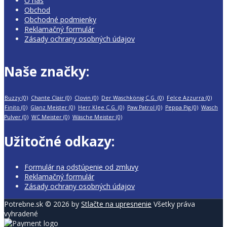
O nás
Obchod
Obchodné podmienky
Reklamačný formulár
Zásady ochrany osobných údajov
Naše značky:
Buzzy
(0)
Chante Clair
(0)
Clovin
(0)
Der Waschkönig C.G.
(0)
Felce Azzurra
(0)
Finito
(0)
Glanz Meister
(0)
Herr Klee C.G.
(0)
Paw Patrol
(0)
Peppa Pig
(0)
Wasch
Pulver
(0)
WC Meister
(0)
Wäsche Meister
(0)
Užitočné odkazy:
Formulár na odstúpenie od zmluvy
Reklamačný formulár
Zásady ochrany osobných údajov
Potrebne.sk © 2026 by
Stlačte na upresnenie
Všetky práva
vyhradené