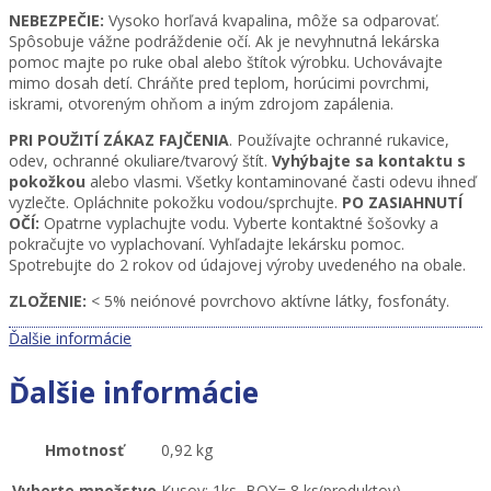
NEBEZPEČIE:
Vysoko horľavá kvapalina, môže sa odparovať.
Spôsobuje vážne podráždenie očí. Ak je nevyhnutná lekárska
pomoc majte po ruke obal alebo štítok výrobku. Uchovávajte
mimo dosah detí. Chráňte pred teplom, horúcimi povrchmi,
iskrami, otvoreným ohňom a iným zdrojom zapálenia.
PRI POUŽITÍ ZÁKAZ FAJČENIA
. Používajte ochranné rukavice,
odev, ochranné okuliare/tvarový štít.
Vyhýbajte sa kontaktu s
pokožkou
alebo vlasmi. Všetky kontaminované časti odevu ihneď
vyzlečte. Opláchnite pokožku vodou/sprchujte.
PO ZASIAHNUTÍ
OČÍ:
Opatrne vyplachujte vodu. Vyberte kontaktné šošovky a
pokračujte vo vyplachovaní. Vyhľadajte lekársku pomoc.
Spotrebujte do 2 rokov od údajovej výroby uvedeného na obale.
ZLOŽENIE:
< 5% neiónové povrchovo aktívne látky, fosfonáty.
Ďalšie informácie
Ďalšie informácie
Hmotnosť
0,92 kg
Vyberte množstvo
Kusov: 1ks, BOX= 8 ks(produktov)