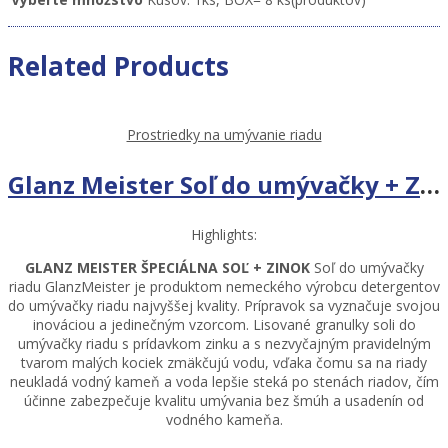
Related Products
Prostriedky na umývanie riadu
Glanz Meister Soľ do umývačky + Zínok 1,2 kg
Highlights:
GLANZ MEISTER ŠPECIÁLNA SOĽ + ZINOK
Soľ do umývačky
riadu GlanzMeister je produktom nemeckého výrobcu detergentov
do umývačky riadu najvyššej kvality. Prípravok sa vyznačuje svojou
inováciou a jedinečným vzorcom. Lisované granulky soli do
umývačky riadu s prídavkom zinku a s nezvyčajným pravidelným
tvarom malých kociek zmäkčujú vodu, vďaka čomu sa na riady
neukladá vodný kameň a voda lepšie steká po stenách riadov, čím
účinne zabezpečuje kvalitu umývania bez šmúh a usadenín od
vodného kameňa.