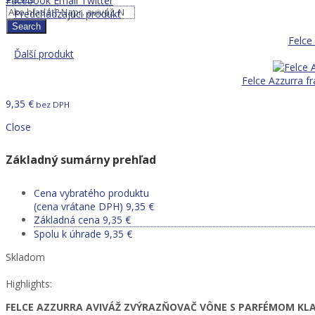
Facebook
Email
Twitter
Predchádzajúci produkt
Search
Felce
Ďalší produkt
Felce Azzurra f
9,35
€
bez DPH
Close
Základný sumárny prehľad
Cena vybratého produktu
(cena vrátane DPH)
9,35
€
Základná cena
9,35
€
Spolu k úhrade
9,35
€
Skladom
Highlights:
FELCE AZZURRA AVIVÁŽ ZVÝRAZŇOVAČ VÔNE S PARFÉMOM KLAS