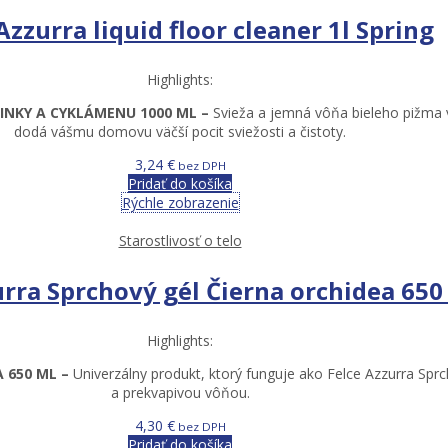
Azzurra liquid floor cleaner 1l Spring
Highlights:
INKY A CYKLÁMENU 1000 ML –
Svieža a jemná vôňa bieleho pižma 
dodá vášmu domovu väčší pocit sviežosti a čistoty.
3,24
€
bez DPH
Pridať do košíka
Rýchle zobrazenie
Starostlivosť o telo
urra Sprchový gél Čierna orchidea 650
Highlights:
A 650 ML –
Univerzálny produkt, ktorý funguje ako Felce Azzurra Spr
a prekvapivou vôňou.
4,30
€
bez DPH
Pridať do košíka