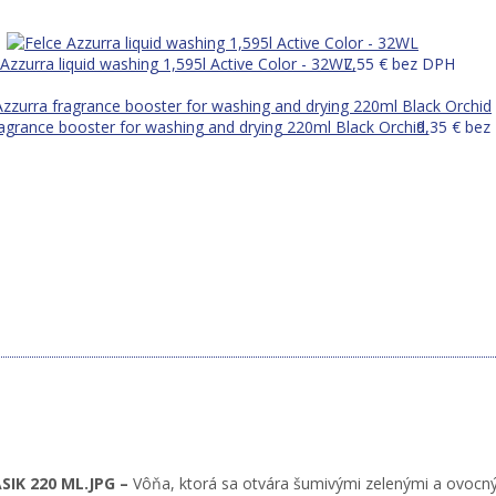
 Azzurra liquid washing 1,595l Active Color - 32WL
7,55
€
bez DPH
ragrance booster for washing and drying 220ml Black Orchid
9,35
€
bez
IK 220 ML.JPG –
Vôňa, ktorá sa otvára šumivými zelenými a ovocný