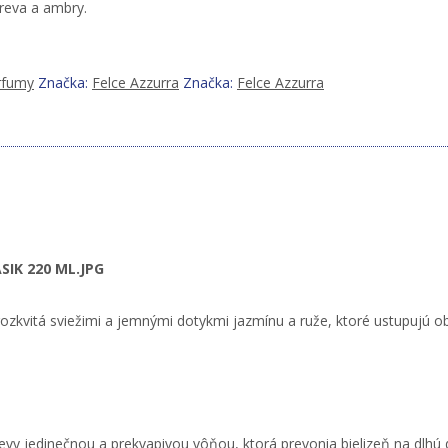
reva a ambry.
rfumy
Značka:
Felce Azzurra
Značka:
Felce Azzurra
IK 220 ML.JPG
rozkvitá sviežimi a jemnými dotykmi jazmínu a ruže, ktoré ustupujú
odevy jedinečnou a prekvapivou vôňou, ktorá prevonia bielizeň na dlhú