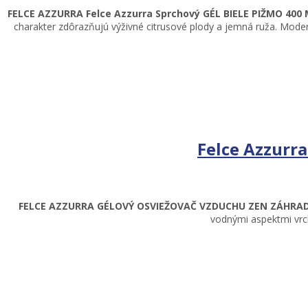
FELCE AZZURRA Felce Azzurra Sprchový GÉL BIELE PIŽMO 400
charakter zdôrazňujú výživné citrusové plody a jemná ruža. Mode
Felce Azzurr
FELCE AZZURRA GÉLOVÝ OSVIEŽOVAČ VZDUCHU ZEN ZÁHRAD
vodnými aspektmi vrc