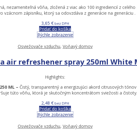
ná, nezameniteľná vôňa, zložená z viac ako 100 ingrediencií z celého s
o vzácnom zápisníku, ktorý sa odovzdáva z generácie na generáciu .
3,65
€
bez DPH
Pridať do košíka
Rýchle zobrazenie
Osviežovače vzduchu
,
Voňavý domov
ra air refreshener spray 250ml White
Highlights:
 250 ML –
Čistý, transparentný a energizujúci akord citrusových tónov
šuje túto vôňu, ktorá je skutočným koncentrátom sviežosti a čistoty
2,48
€
bez DPH
Pridať do košíka
Rýchle zobrazenie
Osviežovače vzduchu
,
Voňavý domov