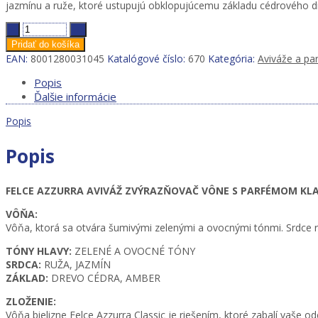
jazmínu a ruže, ktoré ustupujú obklopujúcemu základu cédrového d
Felce
Azzurra
Pridať do košíka
fragrance
EAN:
8001280031045
Katalógové číslo:
670
Kategória:
Aviváže a pa
booster
for
Popis
washing
Ďalšie informácie
and
Popis
drying
220ml
Classico
Popis
quantity
FELCE AZZURRA AVIVÁŽ ZVÝRAZŇOVAČ VÔNE S PARFÉMOM KLAS
VÔŇA:
Vôňa, ktorá sa otvára šumivými zelenými a ovocnými tónmi. Srdce 
TÓNY HLAVY:
ZELENÉ A OVOCNÉ TÓNY
SRDCA:
RUŽA, JAZMÍN
ZÁKLAD:
DREVO CÉDRA, AMBER
ZLOŽENIE:
Vôňa bielizne Felce Azzurra Classic je riešením, ktoré zabalí vaše 