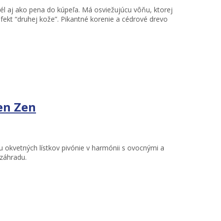
él aj ako pena do kúpeľa. Má osviežujúcu vôňu, ktorej
ekt “druhej kože”. Pikantné korenie a cédrové drevo
en Zen
 okvetných lístkov pivónie v harmónii s ovocnými a
záhradu.