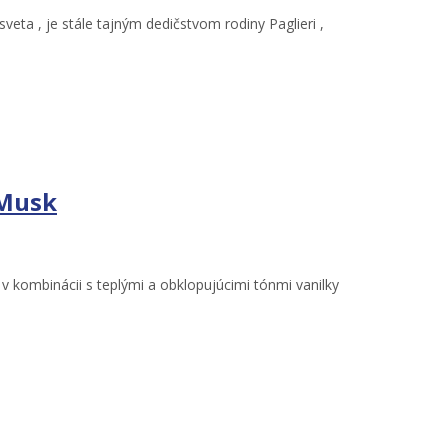
veta , je stále tajným dedičstvom rodiny Paglieri ,
 Musk
 v kombinácii s teplými a obklopujúcimi tónmi vanilky
.