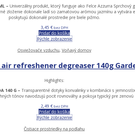
 ML –
Univerzálny produkt, ktorý funguje ako Felce Azzurra Sprchový g
rné zloženie dokonale ladí so zamatovou arómou jazmínu a vytvára ef
poskytujú dokonalé prostredie pre biele pižmo.
3,45
€
bez DPH
Pridať do košíka
Rýchle zobrazenie
Osviežovače vzduchu
,
Voňavý domov
a air refreshener degreaser 140g Gard
Highlights:
A 140 G –
Transparentné dotyky konvalinky v kombinácii s jemnosťou
hných tónov navodzujú pocit rovnováhy a pokoja typický pre zenovú 
2,49
€
bez DPH
Pridať do košíka
Rýchle zobrazenie
Čistiace prostriedky na podlahu