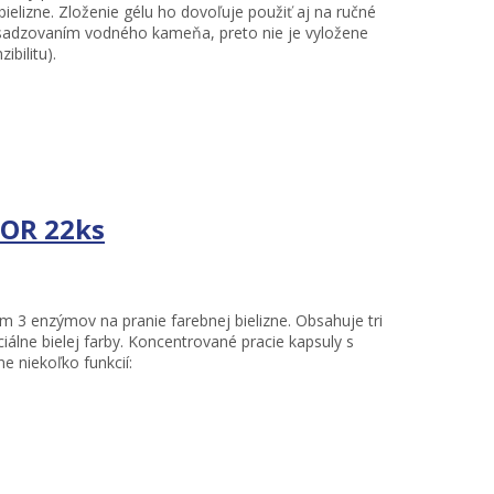
ielizne. Zloženie gélu ho dovoľuje použiť aj na ručné
d usadzovaním vodného kameňa, preto nie je vyložene
bilitu).
LOR 22ks
 3 enzýmov na pranie farebnej bielizne. Obsahuje tri
iálne bielej farby. Koncentrované pracie kapsuly s
e niekoľko funkcií: