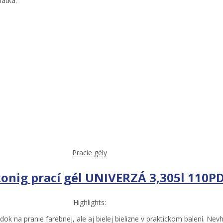
látka.
Pracie gély
nig prací gél UNIVERZÁ 3,305l 110P
Highlights:
ok na pranie farebnej, ale aj bielej bielizne v praktickom balení. Ne