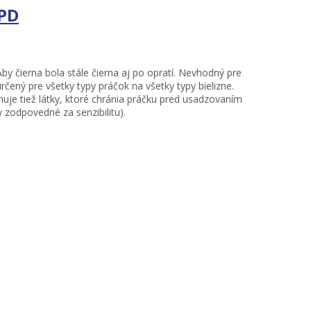
0PD
by čierna bola stále čierna aj po opratí. Nevhodný pre
čený pre všetky typy práčok na všetky typy bielizne.
huje tiež látky, ktoré chránia práčku pred usadzovaním
 zodpovedné za senzibilitu).