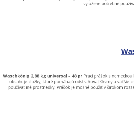
vyložene potrebné používať
Was
Waschkönig 2,88 kg universal – 48 pr
Prací prášok s nemeckou kv
obsahuje zložky, ktoré pomáhajú odstraňovať škvrny a väčšie zn
používať iné prostriedky. Prášok je možné použiť v širokom rozsah