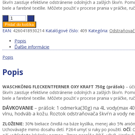
škvŕn zaisťuje efektívne odstránenie odolných a zašlých škvŕn. Pomoc
biele a farebné textílie. Môžete použiť v procese prania v práčke, ru
Der
WASCHKÖNIG
Pridať do košíka
OXY
EAN:
4260418930214
Katalógové číslo:
409
Kategória:
Odstraňovače
KRAFT
odstraňovač
Popis
škvŕn
Ďalšie informácie
750g(prášok)
Popis
quantity
Popis
WASCHKÖNIG FLECKENTFERNER OXY KRAFT 750g (prášok)
– úči
škvŕn zaisťuje efektívne odstránenie odolných a zašlých škvŕn. Pomoc
biele a farebné textílie. Môžete použiť v procese prania v práčke, ru
DÁVKOVANIE
– prášok: 1 odmerka(30g) na 4L vody(max 40
vlnu, hodváb a kožu. Roztok odstraňovača škvŕn a vody ne
ZLOŽENIE:
30% bieliace činidlá na báze kyslíka, menej ako 5% anió
Uchovávajte mimo dosahu detí. P264 umyť si ruky po použití.
OČÍ:
O