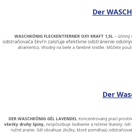
Der WASCHK
WASCHKÖNIG FLECKENTFERNER OXY KRAFT 1,5L
– účinný 
odstraňovača škvŕn zaisťuje efektívne odstránenie odolnýc
atramentu). Vhodný na biele a farebné textílie. Môžete použi
Der Was
DER WASCHKÖNIG GÉL
LAVENDEL
Koncentrovaný prací prostri
všetky druhy špiny,
nespôsobuje šedivenie a ničenie tkaniny. Gél 
ručné pranie. Gél obsahuje zložky, ktoré pomáhajú odstraňovať