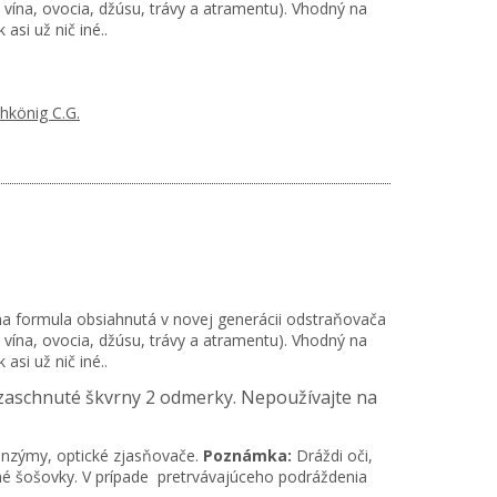
, vína, ovocia, džúsu, trávy a atramentu). Vhodný na
asi už nič iné..
hkönig C.G.
vna formula obsiahnutá v novej generácii odstraňovača
, vína, ovocia, džúsu, trávy a atramentu). Vhodný na
asi už nič iné..
zaschnuté škvrny 2 odmerky. Nepoužívajte na
 enzýmy, optické zjasňovače.
Poznámka:
Dráždi oči,
né šošovky. V prípade pretrvávajúceho podráždenia