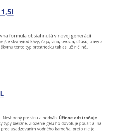
1,5l
ívna formula obsiahnutá v novej generácii
ejšie škvrny(od kávy, čaju, vína, ovocia, džúsu, trávy a
kvrnu tento typ prostriedku tak asi už nič iné..
L
li. Nevhodný pre vlnu a hodváb.
Účinne odstraňuje
 typy bielizne. Zloženie gélu ho dovoľuje použiť aj na
čku pred usadzovaním vodného kameňa, preto nie je