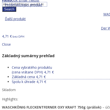
Facebook
Email
Twitter
Predchádzajúci produkt
Search
WAS
Ďalší produkt
Der 
4,71
€
bez DPH
Close
Základný sumárny prehľad
Cena vybratého produktu
(cena vrátane DPH)
4,71
€
Základná cena
4,71
€
Spolu k úhrade
4,71
€
Skladom
Highlights:
WASCHKÖNIG FLECKENTFERNER OXY KRAFT 750g (prášok)
– úči