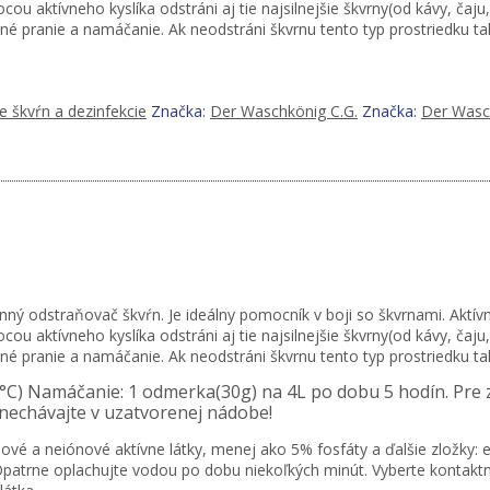
ou aktívneho kyslíka odstráni aj tie najsilnejšie škvrny(od kávy, čaju
čné pranie a namáčanie. Ak neodstráni škvrnu tento typ prostriedku tak 
 škvŕn a dezinfekcie
Značka:
Der Waschkönig C.G.
Značka:
Der Wasc
nný odstraňovač škvŕn. Je ideálny pomocník v boji so škvrnami. Aktí
ou aktívneho kyslíka odstráni aj tie najsilnejšie škvrny(od kávy, čaju
čné pranie a namáčanie. Ak neodstráni škvrnu tento typ prostriedku tak 
°C) Namáčanie: 1 odmerka(30g) na 4L po dobu 5 hodín. Pre 
nechávajte v uzatvorenej nádobe!
nové a neiónové aktívne látky, menej ako 5% fosfáty a ďalšie zložky:
patrne oplachujte vodou po dobu niekoľkých minút. Vyberte kontakt