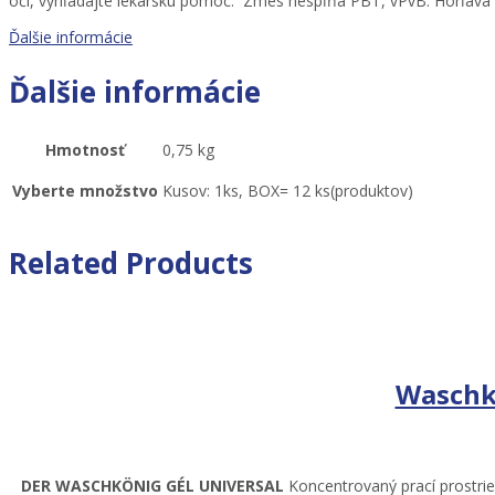
očí, vyhľadajte lekársku pomoc. Zmes nespĺňa PBT, vPvB. Horľavá 
Ďalšie informácie
Ďalšie informácie
Hmotnosť
0,75 kg
Vyberte množstvo
Kusov: 1ks, BOX= 12 ks(produktov)
Related Products
Waschko
DER WASCHKÖNIG GÉL
UNIVERSAL
Koncentrovaný prací prostried