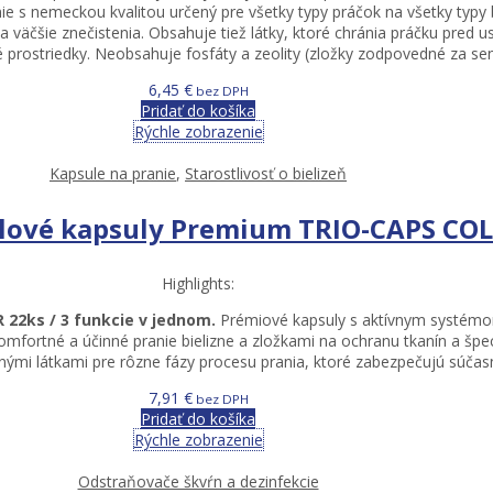
ie s nemeckou kvalitou určený pre všetky typy práčok na všetky typy b
a väčšie znečistenia. Obsahuje tiež látky, ktoré chránia práčku pre
 prostriedky. Neobsahuje fosfáty a zeolity (zložky zodpovedné za senzi
6,45
€
bez DPH
Pridať do košíka
Rýchle zobrazenie
Kapsule na pranie
,
Starostlivosť o bielizeň
lové kapsuly Premium TRIO-CAPS CO
Highlights:
2ks / 3 funkcie v jednom.
Prémiové kapsuly s aktívnym systémom
mfortné a účinné pranie bielizne a zložkami na ochranu tkanín a špec
nými látkami pre rôzne fázy procesu prania, ktoré zabezpečujú súčasn
7,91
€
bez DPH
Pridať do košíka
Rýchle zobrazenie
Odstraňovače škvŕn a dezinfekcie