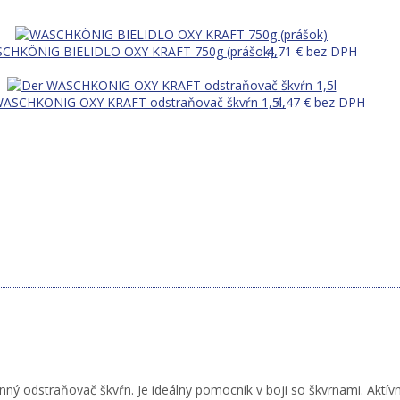
CHKÖNIG BIELIDLO OXY KRAFT 750g (prášok)
4,71
€
bez DPH
WASCHKÖNIG OXY KRAFT odstraňovač škvŕn 1,5l
4,47
€
bez DPH
nný odstraňovač škvŕn. Je ideálny pomocník v boji so škvrnami. Aktí