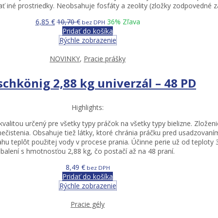
 iné prostriedky. Neobsahuje fosfáty a zeolity (zložky zodpovedné za 
6,85
€
10,70
€
36
% Zľava
bez DPH
Pridať do košíka
Rýchle zobrazenie
NOVINKY
,
Pracie prášky
chkönig 2,88 kg univerzál – 48 PD
Highlights:
alitou určený pre všetky typy práčok na všetky typy bielizne. Zloženi
ečistenia. Obsahuje tiež látky, ktoré chránia práčku pred usadzova
u teplôt použitej vody v procese prania. Účinne perie už od teploty 30
balení s hmotnosťou 2,88 kg, čo postačí až na 48 praní.
8,49
€
bez DPH
Pridať do košíka
Rýchle zobrazenie
Pracie gély