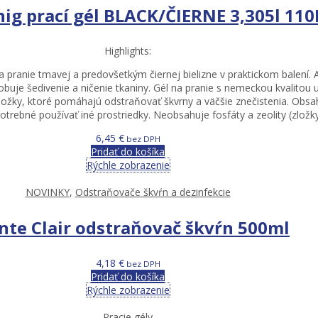
ig prací gél BLACK/ČIERNE 3,305l 11
Highlights:
 pranie tmavej a predovšetkým čiernej bielizne v praktickom balení. A
buje šedivenie a ničenie tkaniny. Gél na pranie s nemeckou kvalitou ur
zložky, ktoré pomáhajú odstraňovať škvrny a väčšie znečistenia. Obsa
rebné používať iné prostriedky. Neobsahuje fosfáty a zeolity (zložky
6,45
€
bez DPH
Pridať do košíka
Rýchle zobrazenie
NOVINKY
,
Odstraňovače škvŕn a dezinfekcie
nte Clair odstraňovač škvŕn 500ml
4,18
€
bez DPH
Pridať do košíka
Rýchle zobrazenie
Pracie gély