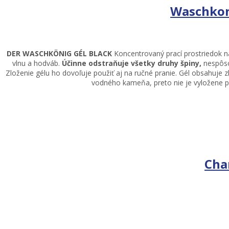
Waschkon
DER WASCHKÖNIG GÉL
BLACK
Koncentrovaný prací prostriedok na
vlnu a hodváb.
Účinne odstraňuje všetky druhy špiny,
nespôso
Zloženie gélu ho dovoľuje použiť aj na ručné pranie. Gél obsahuje 
vodného kameňa, preto nie je vyložene pot
Cha