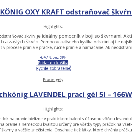
ÖNIG OXY KRAFT odstraňovač škvŕn 
Highlights:
e ideálny pomocník v boji so škvrnami. Akt
odstraňovač škvŕn. J
h a zašlých škvŕn.
Pomocou aktívneho kyslíka odstráni aj tie najsiln
ť v procese prania v práčke, ručné pranie a namáčanie. Ak neodstráni š
4,47
€
bez DPH
Pridať do košíka
Rýchle zobrazenie
Pracie gély
chkönig LAVENDEL prací gél 5l – 166W
Highlights:
edok na pranie bielizne v praktickom balení s úžasnou vôňou levandu
na pranie s nemeckou kvalitou určený pre všetky typy práčok na všetky
 škvrny a väčšie znečistenia. Obsahuje tiež látky, ktoré chránia prá