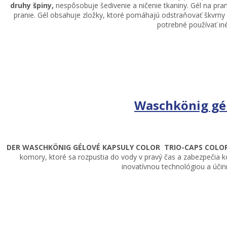
druhy špiny,
nespôsobuje šedivenie a ničenie tkaniny. Gél na pran
pranie. Gél obsahuje zložky, ktoré pomáhajú odstraňovať škvrny 
potrebné používať iné
Waschkönig gé
DER WASCHKÖNIG GÉLOVÉ KAPSULY COLOR TRIO-CAPS COLOR 2
komory, ktoré sa rozpustia do vody v pravý čas a zabezpečia ko
inovatívnou technológiou a účin